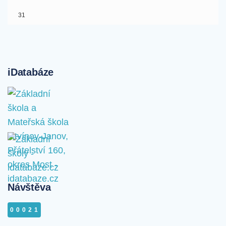
31
iDatabáze
Návštěva
00021