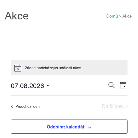
Akce
Domů
>
Akce
Akce
for
Žádné nadcházející události akce.
Notice
07.08.26
Navigac
07.08.2026
Navi
Hledat
Den
pro
pro
Vyberte
hledání
zobr
datum.
Další den
Předchozí den
a
Akce
zobraze
Akce
Odebírat kalendář