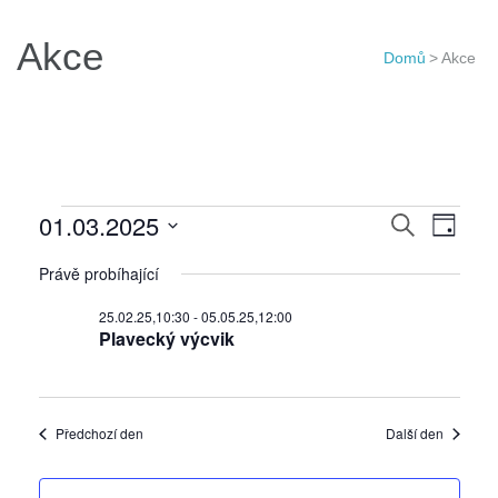
Akce
Domů
>
Akce
Akce
Navigac
01.03.2025
Navi
Hledat
Den
for
pro
pro
Vyberte
01.03.25
Právě probíhající
hledání
zobr
datum.
a
Akce
25.02.25,10:30
-
05.05.25,12:00
Plavecký výcvik
zobraze
Akce
Předchozí den
Další den