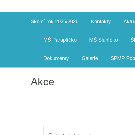
Školní rok 2025/2026
Kontakty
Aktua
MŠ Paraplíčko
MŠ Sluníčko
Š
Dokumenty
Galerie
SPMP Pobo
Akce
Akce
Navigace
Enter