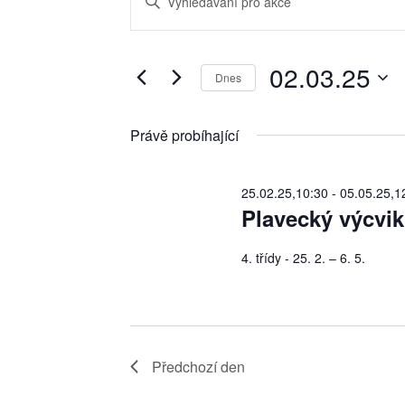
for
pro
Keyword.
02.03.25
hledání
Search
a
02.03.25
for
Dnes
zobrazení
Akce
Vyberte
Akce
by
datum.
Právě probíhající
Keyword.
25.02.25,10:30
-
05.05.25,1
Plavecký výcvik
4. třídy - 25. 2. – 6. 5.
Předchozí den