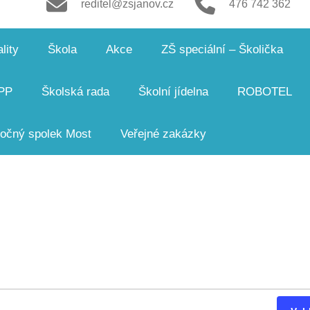
reditel@zsjanov.cz
476 742 362
lity
Škola
Akce
ZŠ speciální – Školička
PP
Školská rada
Školní jídelna
ROBOTEL
čný spolek Most
Veřejné zakázky