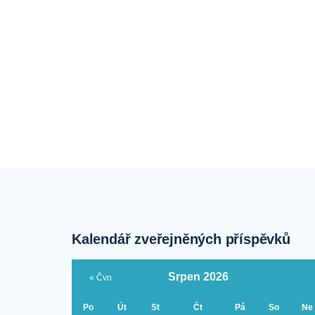
Kalendář zveřejněných příspěvků
Srpen 2026
« Čvn
Po
Út
St
Čt
Pá
So
Ne