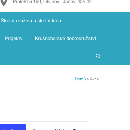
Přátelství 160, Litvínov - Janov, 435 42
Školní družina a školní klub
Projekty
Krušnohorské dobrodružství
Domů
>
Akce
Navigace