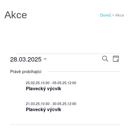
Akce
Domů
>
Akce
Akce
Navigac
28.03.2025
Navi
Hledat
Den
for
pro
pro
Vyberte
28.03.25
Právě probíhající
hledání
zobr
datum.
a
Akce
25.02.25,10:30
-
05.05.25,12:00
Plavecký výcvik
zobraze
Akce
21.03.25,10:30
-
30.05.25,12:00
Plavecký výcvik