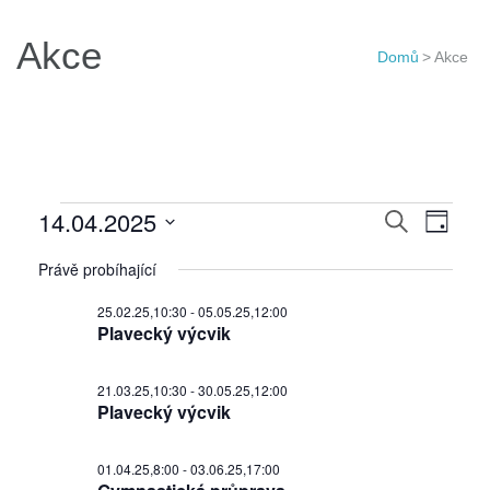
Akce
Domů
>
Akce
Akce
Navigac
14.04.2025
Navi
Hledat
Den
for
pro
pro
Vyberte
14.04.25
Právě probíhající
hledání
zobr
datum.
a
Akce
25.02.25,10:30
-
05.05.25,12:00
Plavecký výcvik
zobraze
Akce
21.03.25,10:30
-
30.05.25,12:00
Plavecký výcvik
01.04.25,8:00
-
03.06.25,17:00