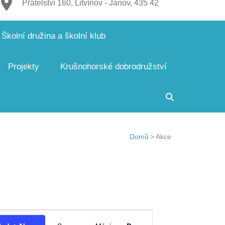
Přátelství 160, Litvínov - Janov, 435 42
Školní družina a školní klub
Projekty
Krušnohorské dobrodružství
Domů
>
Akce
Navigace