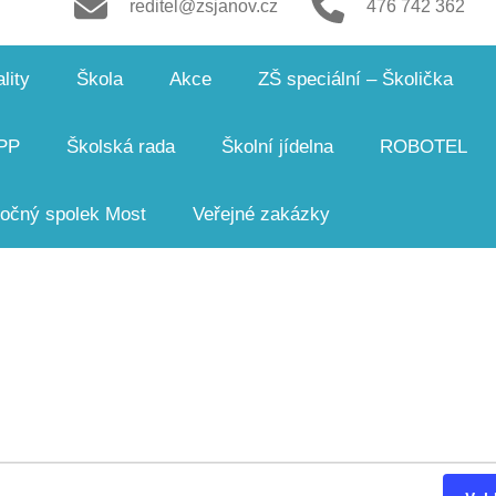
reditel@zsjanov.cz
476 742 362
lity
Škola
Akce
ZŠ speciální – Školička
PP
Školská rada
Školní jídelna
ROBOTEL
čný spolek Most
Veřejné zakázky