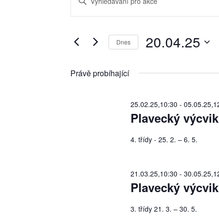
for
pro
Keyword.
20.04.25
hledání
Search
a
20.04.25
for
Dnes
zobrazení
Akce
Vyberte
Akce
by
datum.
Právě probíhající
Keyword.
25.02.25,10:30
-
05.05.25,1
Plavecký výcvik
4. třídy - 25. 2. – 6. 5.
21.03.25,10:30
-
30.05.25,1
Plavecký výcvik
3. třídy 21. 3. – 30. 5.