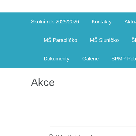
Školní rok 2025/2026
Kontakty
Aktua
MŠ Paraplíčko
MŠ Sluníčko
Š
Dokumenty
Galerie
SPMP Pobo
Akce
Akce
Navigace
Enter