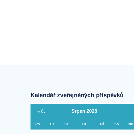
Kalendář zveřejněných příspěvků
Srpen 2026
« Čvn
Po
Út
St
Čt
Pá
So
Ne