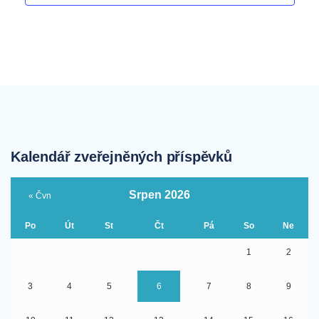
Kalendář zveřejněných příspěvků
Srpen 2026
« Čvn
Po
Út
St
Čt
Pá
So
Ne
1
2
3
4
5
6
7
8
9