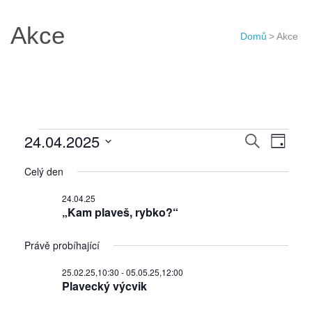
Akce
Domů
>
Akce
Akce
Navigac
24.04.2025
Navi
Hledat
Den
for
pro
pro
Vyberte
24.04.25
Celý den
hledání
zobr
datum.
a
Akce
24.04.25
„Kam plaveš, rybko?“
zobraze
Akce
Právě probíhající
25.02.25,10:30
-
05.05.25,12:00
Plavecký výcvik