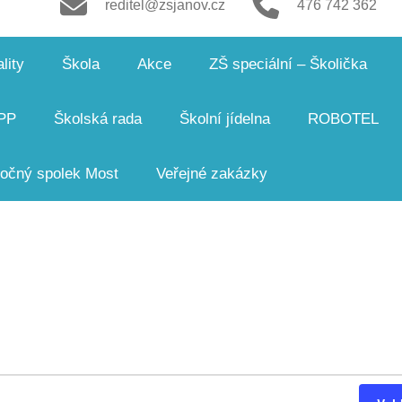
reditel@zsjanov.cz
476 742 362
lity
Škola
Akce
ZŠ speciální – Školička
PP
Školská rada
Školní jídelna
ROBOTEL
čný spolek Most
Veřejné zakázky