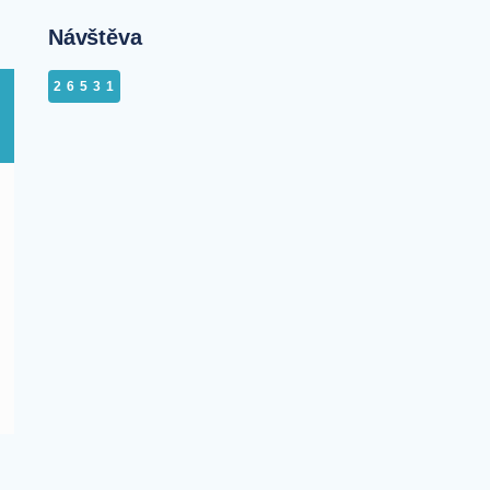
Návštěva
26531