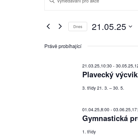
for
pro
Keyword.
21.05.25
hledání
Search
a
21.05.25
for
Dnes
zobrazení
Akce
Vyberte
Akce
by
datum.
Právě probíhající
Keyword.
21.03.25,10:30
-
30.05.25,1
Plavecký výcvik
3. třídy 21. 3. – 30. 5.
01.04.25,8:00
-
03.06.25,17
Gymnastická pr
1. třídy