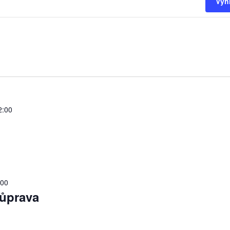
Vyh
2:00
:00
ůprava