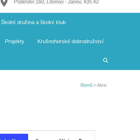
Přátelství 160, Litvínov - Janov, 435 42
Školní družina a školní klub
Projekty
Krušnohorské dobrodružství
Domů
>
Akce
Navigace