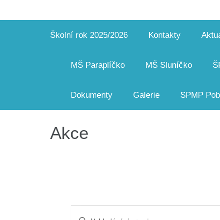
Školní rok 2025/2026
Kontakty
Aktua
MŠ Paraplíčko
MŠ Sluníčko
Š
Dokumenty
Galerie
SPMP Pobo
Akce
Akce
Navigace
Enter