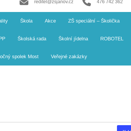
reditel@zsjanov.cz
476 742 362
lity
Škola
Akce
ZŠ speciální – Školička
PP
Školská rada
Školní jídelna
ROBOTEL
čný spolek Most
Veřejné zakázky