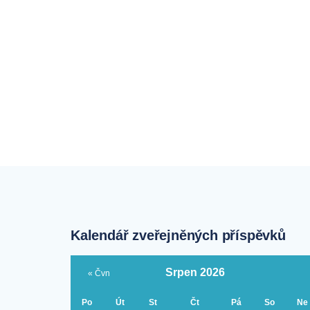
Kalendář zveřejněných příspěvků
Srpen 2026
« Čvn
Po
Út
St
Čt
Pá
So
Ne