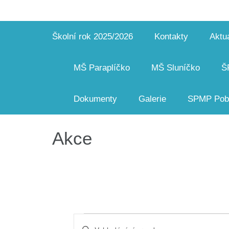
Školní rok 2025/2026
Kontakty
Aktua
MŠ Paraplíčko
MŠ Sluníčko
Š
Dokumenty
Galerie
SPMP Pobo
Akce
Akce
Navigace
Enter