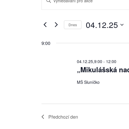
for
pro
Keyword.
04.12.25
hledání
Search
a
04.12.25
for
Dnes
zobrazení
Akce
Vyberte
Akce
by
datum.
9:00
Keyword.
04.12.25,9:00
-
12:00
„Mikulášská nad
MŠ Sluníčko
Předchozí den