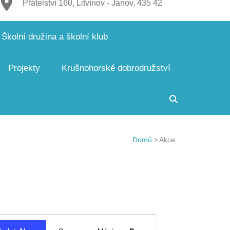
Přátelství 160, Litvínov - Janov, 435 42
Školní družina a školní klub
Projekty
Krušnohorské dobrodružství
Domů
>
Akce
Navigace