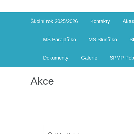
Školní rok 2025/2026
Kontakty
Aktua
MŠ Paraplíčko
MŠ Sluníčko
Š
Dokumenty
Galerie
SPMP Pobo
Akce
Akce
Navigace
Enter