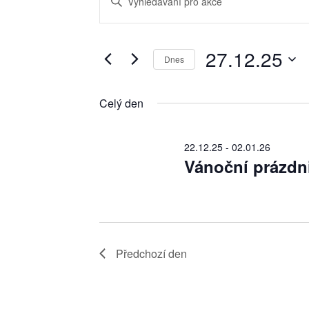
for
pro
Keyword.
27.12.25
hledání
Search
a
27.12.25
for
Dnes
zobrazení
Akce
Vyberte
Akce
by
datum.
Celý den
Keyword.
22.12.25
-
02.01.26
Vánoční prázdn
Předchozí den