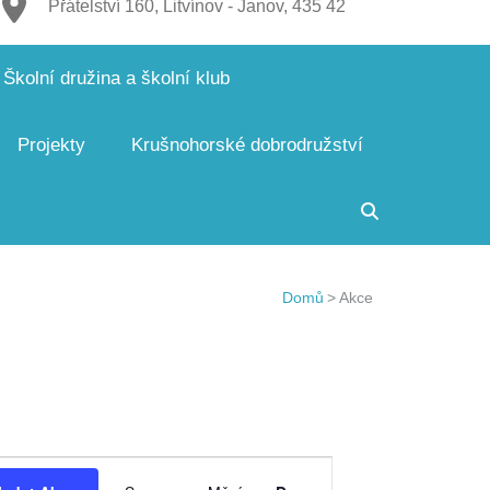
Přátelství 160, Litvínov - Janov, 435 42
Školní družina a školní klub
Projekty
Krušnohorské dobrodružství
Domů
>
Akce
Navigace