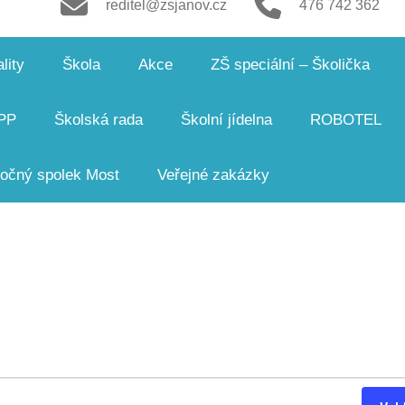
reditel@zsjanov.cz
476 742 362
lity
Škola
Akce
ZŠ speciální – Školička
PP
Školská rada
Školní jídelna
ROBOTEL
čný spolek Most
Veřejné zakázky