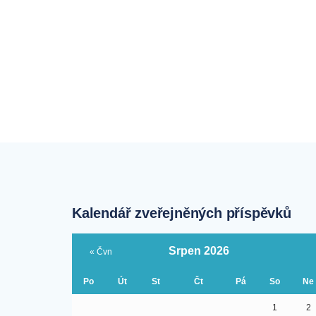
Kalendář zveřejněných příspěvků
Srpen 2026
« Čvn
Po
Út
St
Čt
Pá
So
Ne
1
2