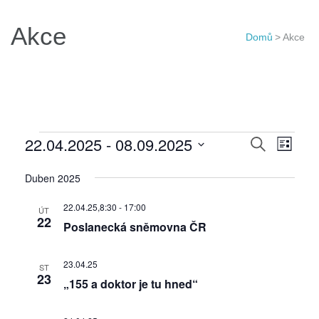
Akce
Domů
>
Akce
Akce
Navigac
22.04.2025
 - 
08.09.2025
Navi
Hledat
Seznam
pro
pro
Vyberte
Duben 2025
hledání
zobr
datum.
a
Akce
22.04.25,8:30
-
17:00
ÚT
zobraze
22
Poslanecká sněmovna ČR
Akce
23.04.25
ST
23
„155 a doktor je tu hned“