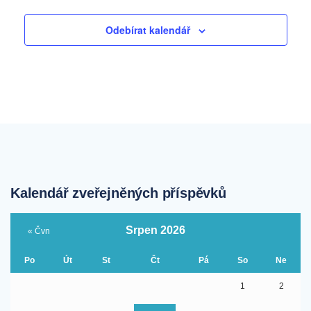
Odebírat kalendář
Kalendář zveřejněných příspěvků
Srpen 2026
« Čvn
Po
Út
St
Čt
Pá
So
Ne
1
2