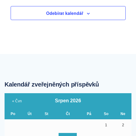
Odebírat kalendář
Kalendář zveřejněných příspěvků
Srpen 2026
« Čvn
Po
Út
St
Čt
Pá
So
Ne
1
2