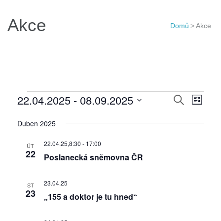
Akce
Domů
>
Akce
Akce
Navigac
22.04.2025
 - 
08.09.2025
Navi
Hledat
Seznam
pro
pro
Vyberte
Duben 2025
hledání
zobr
datum.
a
Akce
22.04.25,8:30
-
17:00
ÚT
zobraze
22
Poslanecká sněmovna ČR
Akce
23.04.25
ST
23
„155 a doktor je tu hned“