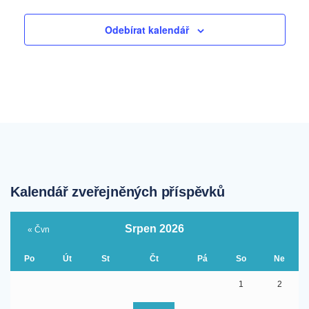
Odebírat kalendář
Kalendář zveřejněných příspěvků
Srpen 2026
« Čvn
Po
Út
St
Čt
Pá
So
Ne
1
2