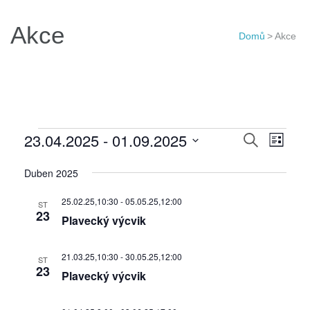
Akce
Domů
>
Akce
Akce
Navigac
23.04.2025
 - 
01.09.2025
Navi
Hledat
Seznam
pro
pro
Vyberte
Duben 2025
hledání
zobr
datum.
a
Akce
25.02.25,10:30
-
05.05.25,12:00
ST
zobraze
23
Plavecký výcvik
Akce
21.03.25,10:30
-
30.05.25,12:00
ST
23
Plavecký výcvik