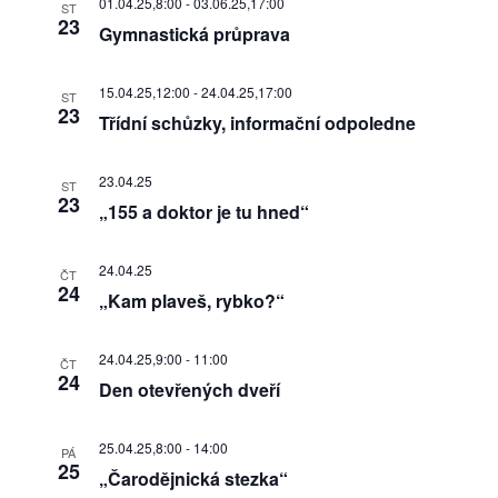
01.04.25,8:00
-
03.06.25,17:00
ST
23
Gymnastická průprava
15.04.25,12:00
-
24.04.25,17:00
ST
23
Třídní schůzky, informační odpoledne
23.04.25
ST
23
„155 a doktor je tu hned“
24.04.25
ČT
24
„Kam plaveš, rybko?“
24.04.25,9:00
-
11:00
ČT
24
Den otevřených dveří
25.04.25,8:00
-
14:00
PÁ
25
„Čarodějnická stezka“