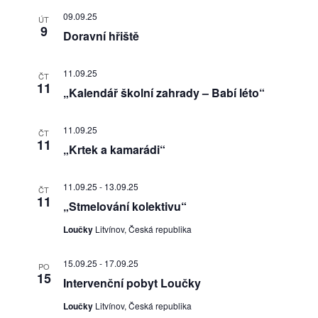
09.09.25
ÚT
9
Doravní hřiště
11.09.25
ČT
11
„Kalendář školní zahrady – Babí léto“
11.09.25
ČT
11
„Krtek a kamarádi“
11.09.25
-
13.09.25
ČT
11
„Stmelování kolektivu“
Loučky
Litvínov, Česká republika
15.09.25
-
17.09.25
PO
15
Intervenční pobyt Loučky
Loučky
Litvínov, Česká republika