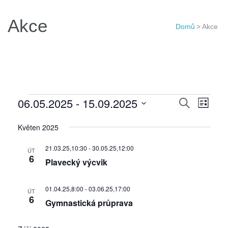
Akce
Domů
>
Akce
Akce
Navigac
06.05.2025
 - 
15.09.2025
Navi
Hledat
Seznam
pro
pro
Vyberte
Květen 2025
hledání
zobr
datum.
a
Akce
21.03.25,10:30
-
30.05.25,12:00
ÚT
zobraze
6
Plavecký výcvik
Akce
01.04.25,8:00
-
03.06.25,17:00
ÚT
6
Gymnastická průprava