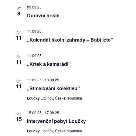
09.09.25
ÚT
9
Doravní hřiště
11.09.25
ČT
11
„Kalendář školní zahrady – Babí léto“
11.09.25
ČT
11
„Krtek a kamarádi“
11.09.25
-
13.09.25
ČT
11
„Stmelování kolektivu“
Loučky
Litvínov, Česká republika
15.09.25
-
17.09.25
PO
15
Intervenční pobyt Loučky
Loučky
Litvínov, Česká republika