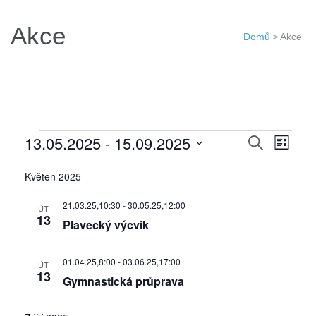
Akce
Domů
>
Akce
Akce
Navigac
13.05.2025
 - 
15.09.2025
Navi
Hledat
Seznam
pro
pro
Vyberte
Květen 2025
hledání
zobr
datum.
a
Akce
21.03.25,10:30
-
30.05.25,12:00
ÚT
zobraze
13
Plavecký výcvik
Akce
01.04.25,8:00
-
03.06.25,17:00
ÚT
13
Gymnastická průprava