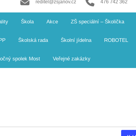
reditel@zsjanov.cz
476 742 362
lity
Škola
Akce
ZŠ speciální – Školička
PP
Školská rada
Školní jídelna
ROBOTEL
čný spolek Most
Veřejné zakázky