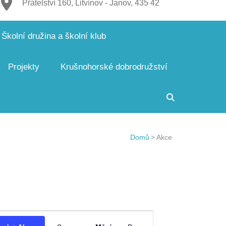
Přátelství 160, Litvínov - Janov, 435 42
Školní družina a školní klub
Projekty
Krušnohorské dobrodružství
Domů
>
Akce
Navigace