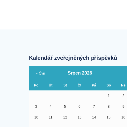
Kalendář zveřejněných příspěvků
Srpen 2026
« Čvn
Po
Út
St
Čt
Pá
So
Ne
1
2
3
4
5
6
7
8
9
10
11
12
13
14
15
16