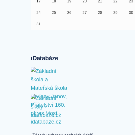
17
18
19
20
21
22
23
24
25
26
27
28
29
30
31
iDatabáze