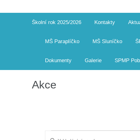
Školní rok 2025/2026
Kontakty
Aktua
MŠ Paraplíčko
MŠ Sluníčko
Š
Dokumenty
Galerie
SPMP Pobo
Akce
Akce
Navigace
Enter