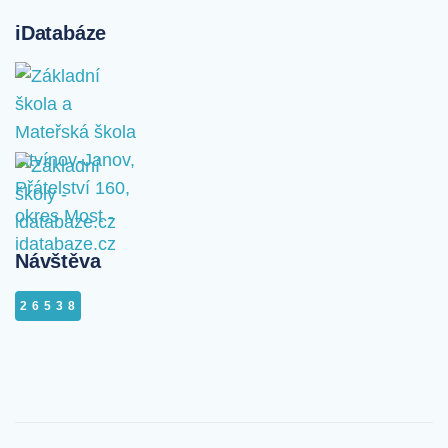
iDatabáze
Návštěva
26538