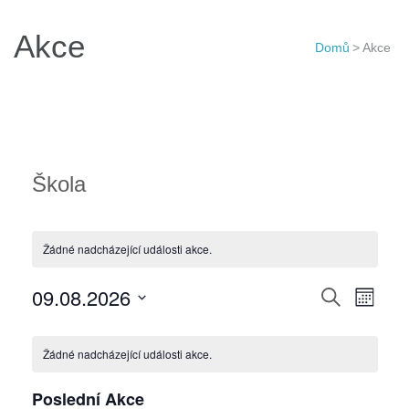
Akce
Domů
>
Akce
Škola
Žádné nadcházející události akce.
Navigac
09.08.2026
Navi
Hledat
Měsíc
pro
pro
Vyberte
Kalendář
hledání
zobr
datum.
Žádné nadcházející události akce.
z
a
Akce
Akce
zobraze
Poslední Akce