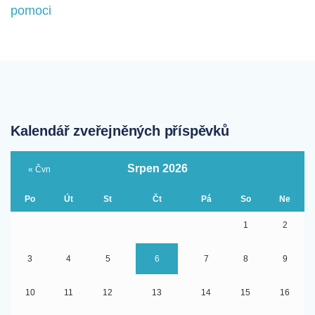
pro
pomoci
příspěvek
Kalendář zveřejněných příspěvků
Srpen 2026
« Čvn
Po
Út
St
Čt
Pá
So
Ne
1
2
3
4
5
6
7
8
9
10
11
12
13
14
15
16