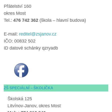
Přátelství 160
okres Most
Tel.:
476 742 362
(škola – hlavní budova)
E-mail:
reditel@zsjanov.cz
IČO: 00832 502
ID datové schánky qzryadb
ZŠ SPECIÁLNÍ – ŠKOLIČKA
Školská 125
Litvínov-Janov, okres Most