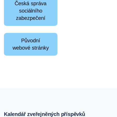
Česká správa
sociálního
zabezpečení
Původní
webové stránky
Kalendář zveřejněných příspěvků