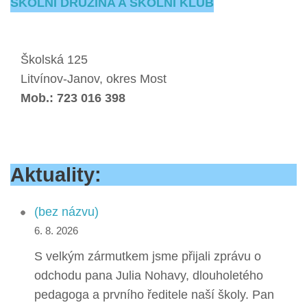
ŠKOLNÍ DRUŽINA A ŠKOLNÍ KLUB
Školská 125
Litvínov-Janov, okres Most
Mob.: 723 016 398
Aktuality:
(bez názvu)
6. 8. 2026
S velkým zármutkem jsme přijali zprávu o
odchodu pana Julia Nohavy, dlouholetého
pedagoga a prvního ředitele naší školy. Pan