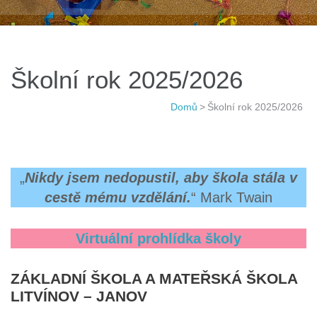
Školní rok 2025/2026
Domů
>
Školní rok 2025/2026
„
Nikdy jsem nedopustil, aby škola stála v
cestě mému vzdělání.
“ Mark Twain
Virtuální prohlídka školy
ZÁKLADNÍ ŠKOLA A MATEŘSKÁ ŠKOLA
LITVÍNOV – JANOV