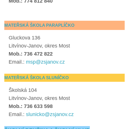
Mob.: 774 812 840
MATEŘSKÁ ŠKOLA PARAPLÍČKO
Gluckova 136
Litvínov-Janov, okres Most
Mob.: 736 472 822
Email.:
msp@zsjanov.cz
MATEŘSKÁ ŠKOLA SLUNÍČKO
Školská 104
Litvínov-Janov, okres Most
Mob.: 736 633 598
Email.:
slunicko@zsjanov.cz