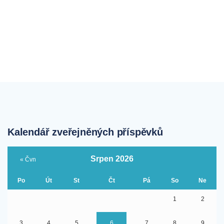
Kalendář zveřejněných příspěvků
Srpen 2026
« Čvn
Po
Út
St
Čt
Pá
So
Ne
1
2
3
4
5
6
7
8
9