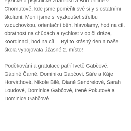
Fyzické a psychické zdatnosti a Buď online v
Chomutově, kde jsme poměřili své síly s ostatními
školami. Mohli jsme si vyzkoušet střelbu
vzduchovkou, orientační běh, hlavolamy, hod na cíl,
obratnost na chůdách a rychlost v opičí dráze,
koordinaci, hod na cíl….Byl to krásný den a naše
škola vybojovala úžasné 2. místo!
Poděkování a gratulace patří Ivetě Gabčové,
Gábině Čarné, Dominiku Gabčovi, Sáře a Káje
Horváthové, Nikole Bilé, Dianě Sendreiové, Sarah
Loudové, Dominice Gabčové, Ireně Pokutové a
Dominice Gabčové.