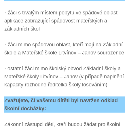
· žáci s trvalým místem pobytu ve spádové oblasti
aplikace zobrazující spádovost mateřských a
základních škol
· žáci mimo spádovou oblast, kteří mají na Základní
škole a Mateřské škole Litvínov – Janov sourozence
· ostatní žáci mimo školský obvod Základní školy a
Mateřské školy Litvínov – Janov (v případě naplnění
kapacity rozhodne ředitelka školy losováním)
Zvažujete, či vašemu dítěti byl navržen odklad
školní docházky:
Zákonní zástupci dětí, kteří budou žádat pro školní