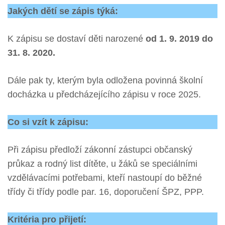
Jakých dětí se zápis týká:
K zápisu se dostaví děti narozené
od 1. 9. 2019 do
31. 8. 2020.
Dále pak ty, kterým byla odložena povinná školní
docházka u předcházejícího zápisu v roce 2025.
Co si vzít k zápisu:
Při zápisu předloží zákonní zástupci občanský
průkaz a rodný list dítěte, u žáků se speciálními
vzdělávacími potřebami, kteří nastoupí do běžné
třídy či třídy podle par. 16, doporučení ŠPZ, PPP.
Kritéria pro přijetí: