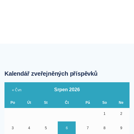
Kalendář zveřejněných příspěvků
Srpen 2026
« Čvn
Po
Út
St
Čt
Pá
So
Ne
1
2
3
4
5
6
7
8
9