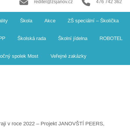
reditel@zsjanov.cz
476 742 362
lity
Škola
Akce
ZŠ speciální – Školička
PP
Školská rada
Školní jídelna
ROBOTEL
čný spolek Most
Veřejné zakázky
raji v roce 2022 – Projekt JANOVŠTÍ PEERS,