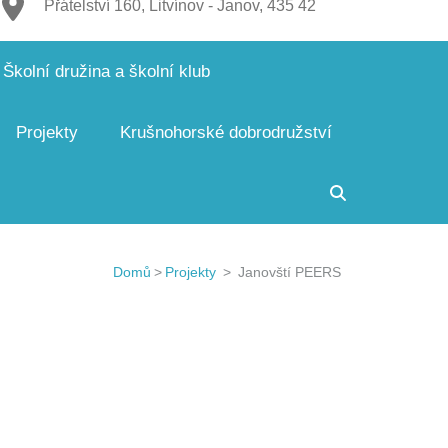
Přátelství 160, Litvínov - Janov, 435 42
Školní družina a školní klub
Projekty
Krušnohorské dobrodružství
Domů
>
Projekty
>
Janovští PEERS