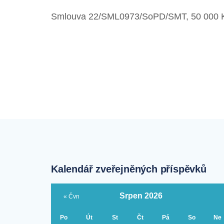
Smlouva 22/SML0973/SoPD/SMT, 50 000 
Kalendář zveřejněných příspěvků
Srpen 2026
« Čvn
Po
Út
St
Čt
Pá
So
Ne