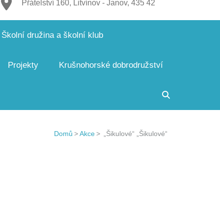
Přátelství 160, Litvínov - Janov, 435 42
Školní družina a školní klub
Projekty
Krušnohorské dobrodružství
Domů
>
Akce
>
„Šikulové“
„Šikulové“