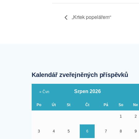
„Krtek popelářem“
Kalendář zveřejněných příspěvků
Srpen 2026
« Čvn
Po
Út
St
Čt
Pá
So
Ne
1
2
3
4
5
6
7
8
9