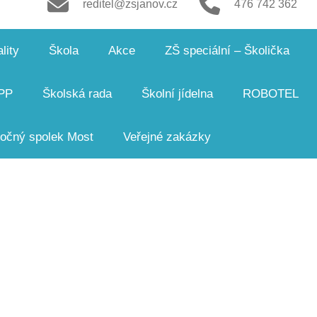
reditel@zsjanov.cz
476 742 362
lity
Škola
Akce
ZŠ speciální – Školička
PP
Školská rada
Školní jídelna
ROBOTEL
čný spolek Most
Veřejné zakázky