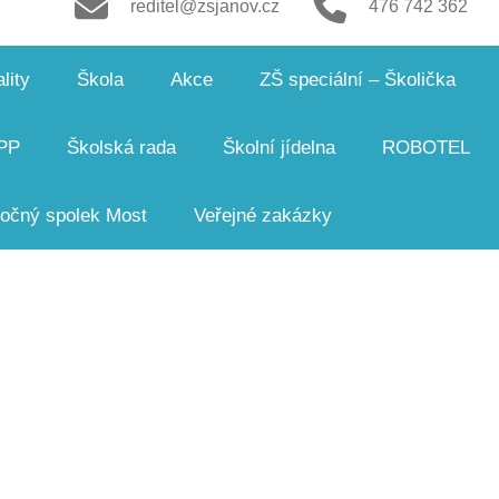
reditel@zsjanov.cz
476 742 362
lity
Škola
Akce
ZŠ speciální – Školička
PP
Školská rada
Školní jídelna
ROBOTEL
čný spolek Most
Veřejné zakázky