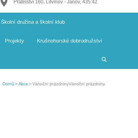
Přátelství 160, Litvínov - Janov, 435 42
Školní družina a školní klub
Projekty
Krušnohorské dobrodružství
Domů
>
Akce
>
Vánoční prázdniny
Vánoční prázdniny