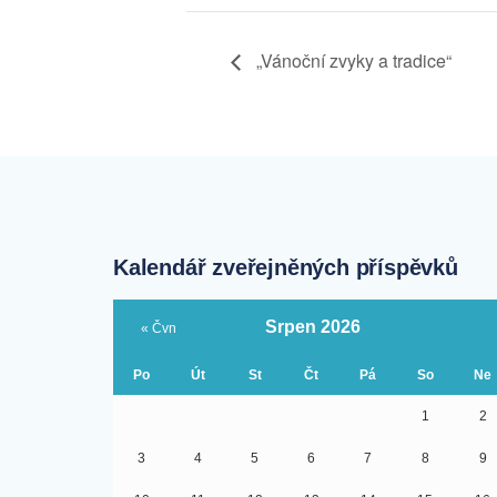
„Vánoční zvyky a tradice“
Kalendář zveřejněných příspěvků
Srpen 2026
« Čvn
Po
Út
St
Čt
Pá
So
Ne
1
2
3
4
5
6
7
8
9