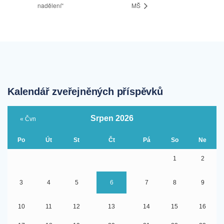
nadělení“
MŠ
Kalendář zveřejněných příspěvků
Srpen 2026
« Čvn
Po
Út
St
Čt
Pá
So
Ne
1
2
3
4
5
6
7
8
9
10
11
12
13
14
15
16